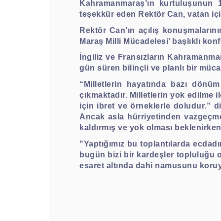
Kahramanmaraş’ın kurtuluşunun 10
teşekkür eden Rektör Can, vatan içi
Rektör Can’ın açılış konuşmaların
Maraş Milli Mücadelesi’ başlıklı ko
İngiliz ve Fransızların Kahramanmara
gün süren bilinçli ve planlı bir müca
“Milletlerin hayatında bazı dönüm
çıkmaktadır. Milletlerin yok edilme 
için ibret ve örneklerle doludur.” 
Ancak asla hürriyetinden vazgeçmemi
kaldırmış ve yok olması beklenirk
"Yaptığımız bu toplantılarda ecdadı
bugün bizi bir kardeşler topluluğu ol
esaret altında dahi namusunu koruya