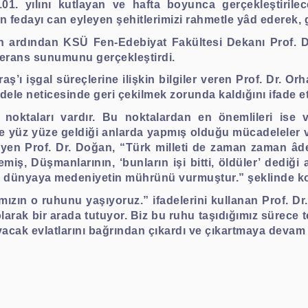
1. yılını kutlayan ve hafta boyunca gerçekleştirilec
n fedayı can eyleyen şehitlerimizi rahmetle yâd ederek, 
ın ardından KSÜ Fen-Edebiyat Fakültesi Dekanı Prof. 
nferans sunumunu gerçekleştirdi.
ş’ı işgal süreçlerine ilişkin bilgiler veren Prof. Dr. O
dele neticesinde geri çekilmek zorunda kaldığını ifade et
 noktaları vardır. Bu noktalardan en önemlileri ise 
ile yüz yüze geldiği anlarda yapmış olduğu mücadeleler v
diyen Prof. Dr. Doğan, “Türk milleti de zaman zaman âde
ş, Düşmanlarının, ‘bunların işi bitti, öldüler’ dediği 
en dünyaya medeniyetin mührünü vurmuştur.” şeklinde k
mızın o ruhunu yaşıyoruz.” ifadelerini kullanan Prof. 
arak bir arada tutuyor. Biz bu ruhu taşıdığımız sürece tek
cak evlatlarını bağrından çıkardı ve çıkartmaya devam 