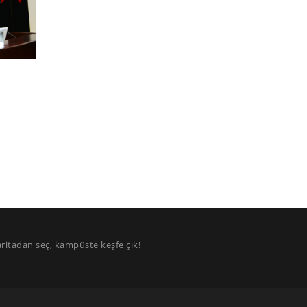
aritadan seç, kampüste keşfe çık!