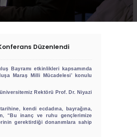
 Konferans Düzenlendi
uş Bayramı etkinlikleri kapsamında
uşa Maraş Milli Mücadelesi’ konulu
niversitemiz Rektörü Prof. Dr. Niyazi
arihine, kendi ecdadına, bayrağına,
an, “Bu inanç ve ruhu gençlerimize
rinin gerektirdiği donanımlara sahip