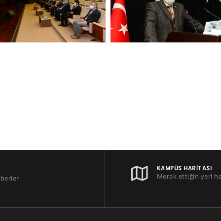
KAMPÜS HARITASI
Merak ettiğin yeri h
berler.