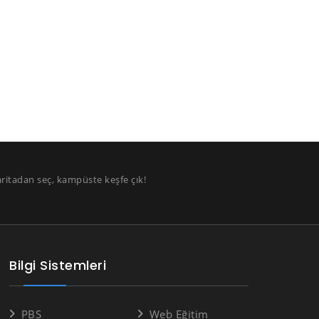
aritadan seç, kampüste keşfe çık!
Bilgi Sistemleri
PBS
Web Eğitim