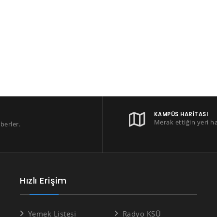
KAMPÜS HARITASI
Merak ettiğin yeri h
berler.
Hızlı Erişim
Yemek Listesi
Radyo KSÜ