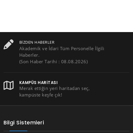
BIZDEN HABERLER
Akademik ve İdari Tüm Personelle İlgili
Haberler.
(Son Haber Tarihi : 08.08.2026)
KAMPÜS HARITASI
Merak ettiğin yeri haritadan seç,
kampüste keşfe çık!
Bilgi Sistemleri