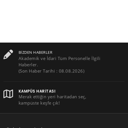
BIZDEN HABERLER
Akademik ve İdari Tüm Personelle İlgili
Haberler.
(Son Haber Tarihi : 08.08.2026)
KAMPÜS HARITASI
Merak ettiğin yeri haritadan seç,
kampüste keşfe çık!