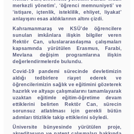
merkezli yönetim’, ‘öğrenci memnuniyeti’ ve
‘istişare, içtenlik, isteklilik, ehliyet, liyakat’
anlayışını esas aldıklarının altını çizdi.
Kahramanmaraş ve KSÜ’de öğrencilere
sunulan imkânlara ilişkin bilgiler veren
Rektör Can, uluslararasılaşma çalışmaları
kapsamında yürütülen Erasmus, Farabi,
Mevlana değişim programlarına ilişkin
değerlendirmelerde bulundu.
Covid-19 pandemi sürecinde devletimizin
aldığı tedbirlere riayet ederek ve
öğrencilerimizin sağlık ve eğitimini gözeterek
hazırlık ve altyapı çalışmalarını tamamlayarak
uzaktan eğitimle eğitim-öğretime devam
ettiklerini belirten Rektör Can, sürecin
sorunsuz atlatılması için gerekli bütün
adımları titizlikle takip ettiklerini söyledi.
Üniversite bünyesinde yürütülen proje,
akreditasyon ve patent çalışmaları hakkında