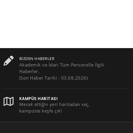
BIZDEN HABERLER
Akademik ve İdari Tüm Personelle İlgili
Haberler.
(Son Haber Tarihi : 03.08.2026)
KAMPÜS HARITASI
Merak ettiğin yeri haritadan seç,
kampüste keşfe çık!