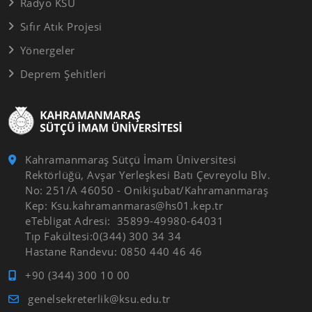
Radyo KSÜ
Sıfır Atık Projesi
Yönergeler
Deprem Şehitleri
Kahramanmaraş Sütçü İmam Üniversitesi
Rektörlüğü, Avşar Yerleşkesi Batı Çevreyolu Blv.
No: 251/A 46050 - Onikişubat/Kahramanmaraş
Kep: Ksu.kahramanmaras@hs01.kep.tr
eTebligat Adresi: 35899-49980-64031
Tıp Fakültesi:0(344) 300 34 34
Hastane Randevu: 0850 440 46 46
+90 (344) 300 10 00
genelsekreterlik@ksu.edu.tr