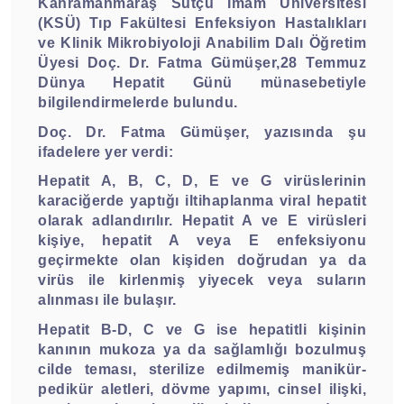
Kahramanmaraş Sütçü İmam Üniversitesi
(KSÜ) Tıp Fakültesi Enfeksiyon Hastalıkları
ve Klinik Mikrobiyoloji Anabilim Dalı Öğretim
Üyesi Doç. Dr. Fatma Gümüşer,28 Temmuz
Dünya Hepatit Günü münasebetiyle
bilgilendirmelerde bulundu.
Doç. Dr. Fatma Gümüşer, yazısında şu
ifadelere yer verdi:
Hepatit A, B, C, D, E ve G virüslerinin
karaciğerde yaptığı iltihaplanma viral hepatit
olarak adlandırılır. Hepatit A ve E virüsleri
kişiye, hepatit A veya E enfeksiyonu
geçirmekte olan kişiden doğrudan ya da
virüs ile kirlenmiş yiyecek veya suların
alınması ile bulaşır.
Hepatit B-D, C ve G ise hepatitli kişinin
kanının mukoza ya da sağlamlığı bozulmuş
cilde teması, sterilize edilmemiş manikür-
pedikür aletleri, dövme yapımı, cinsel ilişki,