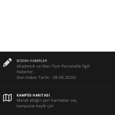
BIZDEN HABERLER
Akademik ve İdari Tüm Personelle İlgili
Haberler.
(Son Haber Tarihi : 08.08.2026)
KAMPÜS HARITASI
Merak ettiğin yeri haritadan seç,
kampüste keşfe çık!