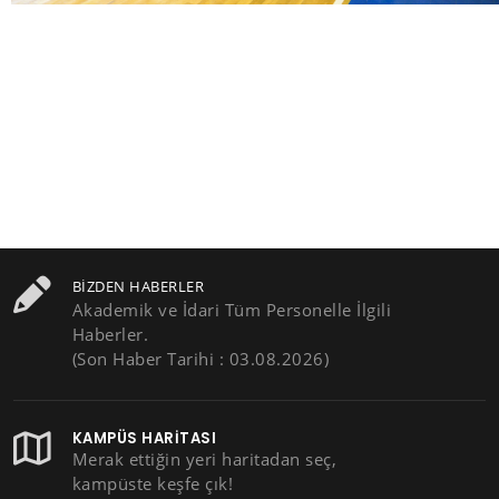
BIZDEN HABERLER
Akademik ve İdari Tüm Personelle İlgili
Haberler.
(Son Haber Tarihi : 03.08.2026)
KAMPÜS HARITASI
Merak ettiğin yeri haritadan seç,
kampüste keşfe çık!