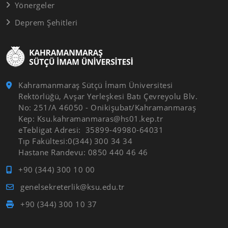
Yönergeler
Deprem Şehitleri
Kahramanmaraş Sütçü İmam Üniversitesi
Rektörlüğü, Avşar Yerleşkesi Batı Çevreyolu Blv.
No: 251/A 46050 - Onikişubat/Kahramanmaraş
Kep: Ksu.kahramanmaras@hs01.kep.tr
eTebligat Adresi: 35899-49980-64031
Tıp Fakültesi:0(344) 300 34 34
Hastane Randevu: 0850 440 46 46
+90 (344) 300 10 00
genelsekreterlik@ksu.edu.tr
+90 (344) 300 10 37