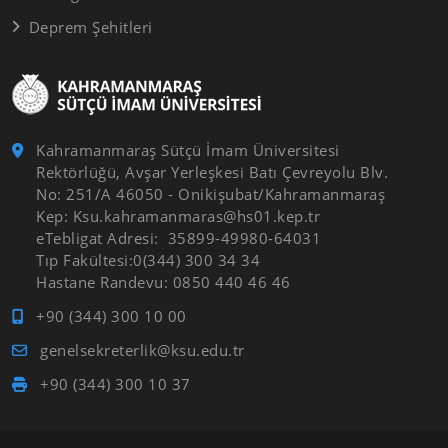
Deprem Şehitleri
Kahramanmaraş Sütçü İmam Üniversitesi
Rektörlüğü, Avşar Yerleşkesi Batı Çevreyolu Blv.
No: 251/A 46050 - Onikişubat/Kahramanmaraş
Kep: Ksu.kahramanmaras@hs01.kep.tr
eTebligat Adresi: 35899-49980-64031
Tıp Fakültesi:0(344) 300 34 34
Hastane Randevu: 0850 440 46 46
+90 (344) 300 10 00
genelsekreterlik@ksu.edu.tr
+90 (344) 300 10 37