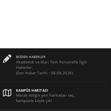
BIZDEN HABERLER
Akademik ve İdari Tüm Personelle İlgili
Haberler.
(Son Haber Tarihi : 08.08.2026)
KAMPÜS HARITASI
Merak ettiğin yeri haritadan seç,
kampüste keşfe çık!