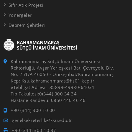
Sıfır Atık Projesi
Yönergeler
Deprem Şehitleri
Kahramanmaraş Sütçü İmam Üniversitesi
Rektörlüğü, Avşar Yerleşkesi Batı Çevreyolu Blv.
No: 251/A 46050 - Onikişubat/Kahramanmaraş
Kep: Ksu.kahramanmaras@hs01.kep.tr
eTebligat Adresi: 35899-49980-64031
Tıp Fakültesi:0(344) 300 34 34
Hastane Randevu: 0850 440 46 46
+90 (344) 300 10 00
genelsekreterlik@ksu.edu.tr
+90 (344) 300 10 37