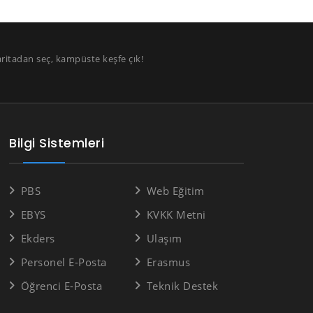
aritadan seç, kampüste keşfe çık!
Bilgi Sistemleri
PBS
Web Eğitim
EBYS
KVKK Metni
Ekders
Ulaşım
Personel E-Posta
Erasmus
Öğrenci E-Posta
Teknik Destek