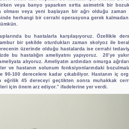
irirken veya banyo yaparken sırtta asimetrik bir boz
 olması veya yeni başlayan bir ağrı olduğu zaman 
esinde herhangi bir cerrahi operasyona gerek kalmadan f
 mümkün.
uplarında bu hastalarla karşılaşıyoruz. Özellikle de
ambur bir şekilde oturdukları zaman skolyoz ile bera
 derecenin üzerinde olduğu hastalarda ise cerrahi tedav
de bu hastalığın ameliyatını yapıyoruz.
20’ye yakın
 ameliyata alıyoruz. Ameliyatın ardından omurga ağrıla
meler ve hastanın solunum fonksiyonlarındaki bozulmal
90-100 derecelere kadar çıkabiliyor. Hastanın iç orga
 eğrilik 45 dereceyi geçtikten sonra muhakkak cerrah
ri için önem arz ediyor.” ifadelerine yer verdi.