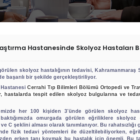
ştırma Hastanesinde Skolyoz Hastaları Ba
görülen skolyoz hastalığının tedavisi, Kahramanmaraş 
aşarılı bir şekilde gerçekleştiriliyor.
 Hastanesi
Cerrahi Tıp Bilimleri Bölümü Ortopedi ve Tra
 hastalarda tespit edilen skolyoz bulgularına ve tedavi
emizde her 100 kişiden 3’ünde görülen skolyoz has
baktığımızda omurgada görülen eğriliklere skolyoz 
e C şeklini alması olarak tanımlanıyor. Bu rahatsızlığı
de fizik tedavi yöntemleri ile düzeltilebiliyorken, eğr
yüzden erken tanı koymak bu hastalık için önemli. Bu 