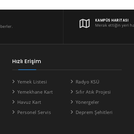
KAMPÜS HARITASI
Merak ettiğin yeri h
berler.
Hızlı Erişim
Yemek Listesi
Radyo KSÜ
Yemekhane Kart
Sıfır Atık Projesi
Havuz Kart
Yönergeler
Personel Servis
Deprem Şehitleri