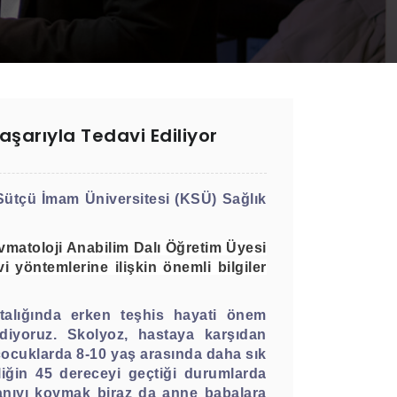
şarıyla Tedavi Ediliyor
Sütçü İmam Üniversitesi (KSÜ) Sağlık
vmatoloji Anabilim Dalı Öğretim Üyesi
 yöntemlerine ilişkin önemli bilgiler
talığında erken teşhis hayati önem
diyoruz. Skolyoz, hastaya karşıdan
 çocuklarda 8-10 yaş arasında daha sık
iliğin 45 dereceyi geçtiği durumlarda
tanıyı koymak biraz da anne babalara