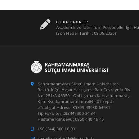
BIZDEN HABERLER
Akademik ve İdari Tüm Personelle İlgili Ha
(Son Haber Tarihi : 08.08.2026)
Kahramanmaraş Sütçü İmam Üniversitesi
Rektörlüğü, Avşar Yerleşkesi Batı Çevreyolu Blv.
No: 251/A 46050 - Onikişubat/Kahramanmaraş
Kep: Ksu.kahramanmaras@hs01.kep.tr
eTebligat Adresi: 35899-49980-64031
Tıp Fakültesi:0(344) 300 34 34
Hastane Randevu: 0850 440 46 46
+90 (344) 300 10 00
genelsekreterlik@ksu.edu.tr