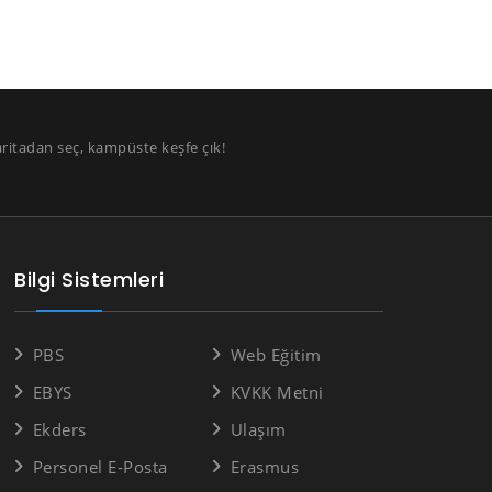
aritadan seç, kampüste keşfe çık!
Bilgi Sistemleri
PBS
Web Eğitim
EBYS
KVKK Metni
Ekders
Ulaşım
Personel E-Posta
Erasmus