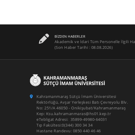
BIZDEN HABERLER
Akademik ve İdari Tüm Personelle İlgili Ha
(Son Haber Tarihi : 08.08.2026)
Kahramanmaraş Sütçü İmam Üniversitesi
Rektörlüğü, Avşar Yerleşkesi Batı Çevreyolu Blv.
No: 251/A 46050 - Onikişubat/Kahramanmaraş
Kep: Ksu.kahramanmaras@hs01.kep.tr
eTebligat Adresi: 35899-49980-64031
Tıp Fakültesi:0(344) 300 34 34
Hastane Randevu: 0850 440 46 46