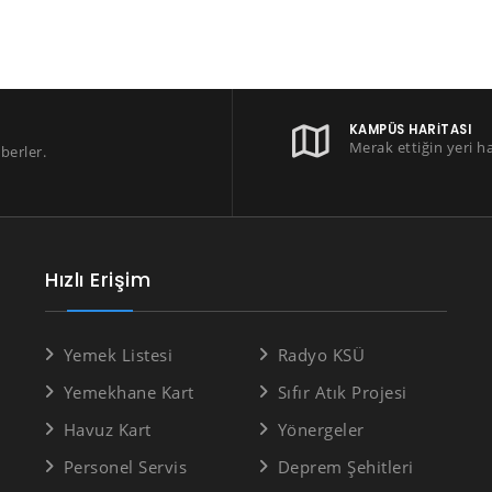
KAMPÜS HARITASI
Merak ettiğin yeri h
berler.
Hızlı Erişim
Yemek Listesi
Radyo KSÜ
Yemekhane Kart
Sıfır Atık Projesi
Havuz Kart
Yönergeler
Personel Servis
Deprem Şehitleri