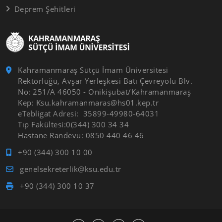
Deprem Şehitleri
Kahramanmaraş Sütçü İmam Üniversitesi
Rektörlüğü, Avşar Yerleşkesi Batı Çevreyolu Blv.
No: 251/A 46050 - Onikişubat/Kahramanmaraş
Kep: Ksu.kahramanmaras@hs01.kep.tr
eTebligat Adresi: 35899-49980-64031
Tıp Fakültesi:0(344) 300 34 34
Hastane Randevu: 0850 440 46 46
+90 (344) 300 10 00
genelsekreterlik@ksu.edu.tr
+90 (344) 300 10 37