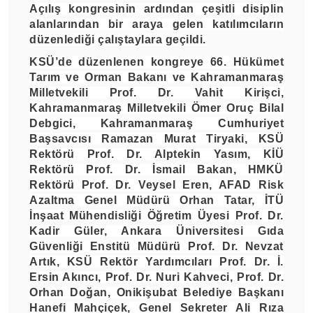
Açılış kongresinin ardından çeşitli disiplin
alanlarından bir araya gelen katılımcıların
düzenlediği çalıştaylara geçildi.
KSÜ’de düzenlenen kongreye 66. Hükümet
Tarım ve Orman Bakanı ve Kahramanmaraş
Milletvekili Prof. Dr. Vahit Kirişci,
Kahramanmaraş Milletvekili Ömer Oruç Bilal
Debgici, Kahramanmaraş Cumhuriyet
Başsavcısı Ramazan Murat Tiryaki, KSÜ
Rektörü Prof. Dr. Alptekin Yasım, KİÜ
Rektörü Prof. Dr. İsmail Bakan, HMKÜ
Rektörü Prof. Dr. Veysel Eren, AFAD Risk
Azaltma Genel Müdürü Orhan Tatar, İTÜ
İnşaat Mühendisliği Öğretim Üyesi Prof. Dr.
Kadir Güler, Ankara Üniversitesi Gıda
Güvenliği Enstitü Müdürü Prof. Dr. Nevzat
Artık, KSÜ Rektör Yardımcıları Prof. Dr. İ.
Ersin Akıncı, Prof. Dr. Nuri Kahveci, Prof. Dr.
Orhan Doğan, Onikişubat Belediye Başkanı
Hanefi Mahçiçek, Genel Sekreter Ali Rıza