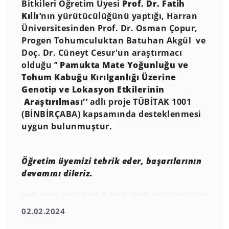
Bitkileri Öğretim Üyesi
Prof. Dr. Fatih
Kıllı
'
nın
yürütücülüğünü yaptığı, Harran
Üniversitesinden Prof. Dr. Osman Çopur,
Progen Tohumculuktan Batuhan Akgül ve
Doç. Dr. Cüneyt Cesur'un araştırmacı
olduğu ’’
Pamukta Mate Yoğunluğu ve
Tohum Kabuğu Kırılganlığı Üzerine
Genotip ve Lokasyon Etkilerinin
Araştırılması’
’
adlı proje TÜBİTAK 1001
(BİNBİRÇABA) kapsamında desteklenmesi
uygun bulunmuştur.
Öğretim üyemizi tebrik eder, başarılarının
devamını dileriz
.
02.02.2024