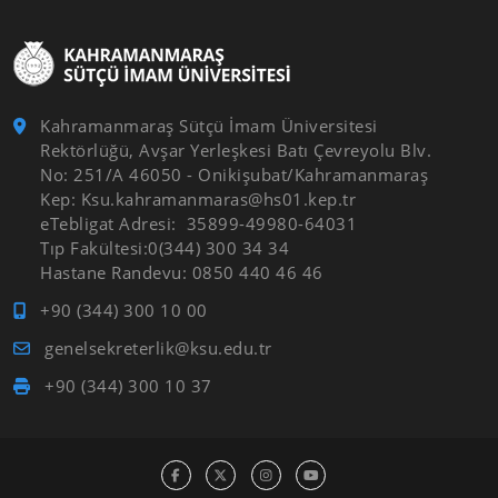
Kahramanmaraş Sütçü İmam Üniversitesi
Rektörlüğü, Avşar Yerleşkesi Batı Çevreyolu Blv.
No: 251/A 46050 - Onikişubat/Kahramanmaraş
Kep: Ksu.kahramanmaras@hs01.kep.tr
eTebligat Adresi: 35899-49980-64031
Tıp Fakültesi:0(344) 300 34 34
Hastane Randevu: 0850 440 46 46
+90 (344) 300 10 00
genelsekreterlik@ksu.edu.tr
+90 (344) 300 10 37