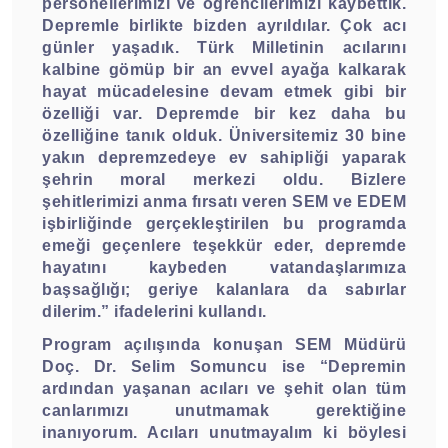
personellerimizi ve öğrencilerimizi kaybettik.
Depremle birlikte bizden ayrıldılar. Çok acı
günler yaşadık. Türk Milletinin acılarını
kalbine gömüp bir an evvel ayağa kalkarak
hayat mücadelesine devam etmek gibi bir
özelliği var. Depremde bir kez daha bu
özelliğine tanık olduk. Üniversitemiz 30 bine
yakın depremzedeye ev sahipliği yaparak
şehrin moral merkezi oldu. Bizlere
şehitlerimizi anma fırsatı veren SEM ve EDEM
işbirliğinde gerçekleştirilen bu programda
emeği geçenlere teşekkür eder, depremde
hayatını kaybeden vatandaşlarımıza
başsağlığı; geriye kalanlara da sabırlar
dilerim.” ifadelerini kullandı.
Program açılışında konuşan SEM Müdürü
Doç. Dr. Selim Somuncu ise “Depremin
ardından yaşanan acıları ve şehit olan tüm
canlarımızı unutmamak gerektiğine
inanıyorum. Acıları unutmayalım ki böylesi