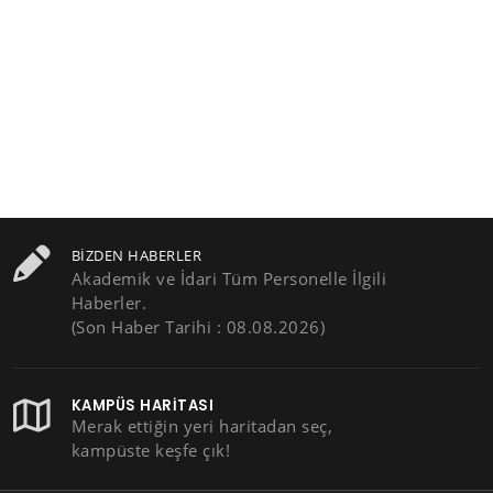
BIZDEN HABERLER
Akademik ve İdari Tüm Personelle İlgili
Haberler.
(Son Haber Tarihi : 08.08.2026)
KAMPÜS HARITASI
Merak ettiğin yeri haritadan seç,
kampüste keşfe çık!