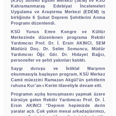
(KSÜ) Sürekli Eğitim Merkezi (SEM) ve KSÜ
Kahramanmaraş Edebiyat İncelemeleri
Uygulama ve Araştırma Merkezi (EDEM) iş
birliğinde 6 Şubat Deprem Şehitlerini Anma
Programı düzenlendi.
KSÜ Yunus Emre Kongre ve Kültür
Merkezinde düzenlenen programa Rektör
Yardımcısı Prof. Dr. İ. Ersin AKINCI, SEM
Müdürü Doç. Dr. Selim Somuncu, Müdür
Yardımcısı Öğr. Gör. Dr. Hidayet Bağcı,
personeller ve şehit yakınları katıldı.
Saygı duruşu ve İstiklal Marşının
okunmasıyla başlayan program, KSÜ Merkez
Camii müezzini Ramazan Akgül’ün şehitlerin
ruhuna Kur’an-ı Kerim tilavetiyle devam etti.
Programın açılış konuşmasını yapmak üzere
kürsüye gelen Rektör Yardımcısı Prof. Dr. İ.
Ersin AKINCI “Deprem hepimizde derin
yaralar açtı. Çok yakın mesai arkadaşlarımızı,