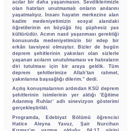
acılar bir daha yaşanmasın. Sevdiklerimizle
olan hatırları unutmamalı onların anılarını
yaşatmalıyız. İnsanı hayatın merkezine alan
kadim medeniyetimizin sosyal alandaki
öğretilerinin en büyüğü hiç şüphesiz yas
kültürüdür. Acının nasıl yaşanması gerektiği
konusunda medeniyetimizin bir edep bir
erkân tavsiyesi olmuştur. Bizler de bugün
deprem şehitlerinin yakınları olan sizlerle
yaşanan acıların unutulmaması ve hatıraların
diri tutulması için bir araya geldik. Tüm
deprem şehitlerimize Allah’tan rahmet,
yakınlarına başsağlığı dilerim.” dedi.
Açılış konuşmalarının ardından KSÜ deprem
şehitlerinin isimlerinin yer aldığı ‘Eğitime
Adanmış Ruhlar’ adlı sinevizyon gösterimi
gerçekleştirildi.
Programda, Edebiyat Bölümü öğrencisi
Hatice Aleyna Yavuz, Şair Nurcihan
Kızmaz’ın yazmış olduğu 04:17 şiirini