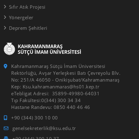
Sıfır Atık Projesi
Yönergeler
Deprem Şehitleri
Kahramanmaraş Sütçü İmam Üniversitesi
Rektörlüğü, Avşar Yerleşkesi Batı Çevreyolu Blv.
No: 251/A 46050 - Onikişubat/Kahramanmaraş
Kep: Ksu.kahramanmaras@hs01.kep.tr
eTebligat Adresi: 35899-49980-64031
Tıp Fakültesi:0(344) 300 34 34
Hastane Randevu: 0850 440 46 46
+90 (344) 300 10 00
genelsekreterlik@ksu.edu.tr
+90 (344) 300 10 37