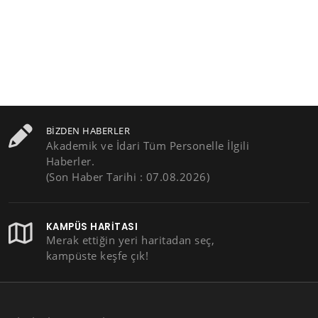
BIZDEN HABERLER
Akademik ve İdari Tüm Personelle İlgili
Haberler.
(Son Haber Tarihi : 07.08.2026)
KAMPÜS HARITASI
Merak ettiğin yeri haritadan seç,
kampüste keşfe çık!