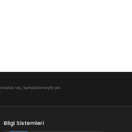
aritadan seç, kampüste keşfe çık!
Bilgi Sistemleri