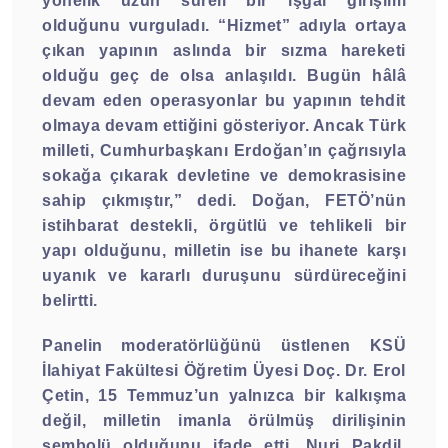
yönelik uzun süreli bir işgal girişimi
olduğunu vurguladı. “Hizmet” adıyla ortaya
çıkan yapının aslında bir sızma hareketi
olduğu geç de olsa anlaşıldı. Bugün hâlâ
devam eden operasyonlar bu yapının tehdit
olmaya devam ettiğini gösteriyor. Ancak Türk
milleti, Cumhurbaşkanı Erdoğan’ın çağrısıyla
sokağa çıkarak devletine ve demokrasisine
sahip çıkmıştır,” dedi. Doğan, FETÖ’nün
istihbarat destekli, örgütlü ve tehlikeli bir
yapı olduğunu, milletin ise bu ihanete karşı
uyanık ve kararlı duruşunu sürdüreceğini
belirtti.
Panelin moderatörlüğünü üstlenen KSÜ
İlahiyat Fakültesi Öğretim Üyesi Doç. Dr. Erol
Çetin, 15 Temmuz’un yalnızca bir kalkışma
değil, milletin imanla örülmüş dirilişinin
sembolü olduğunu ifade etti. Nuri Pakdil,