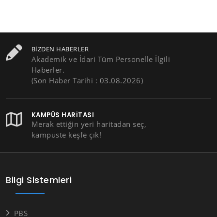
BIZDEN HABERLER
Akademik ve İdari Tüm Personelle İlgili
Haberler.
(Son Haber Tarihi : 03.08.2026)
KAMPÜS HARITASI
Merak ettiğin yeri haritadan seç,
kampüste keşfe çık!
Bilgi Sistemleri
PBS