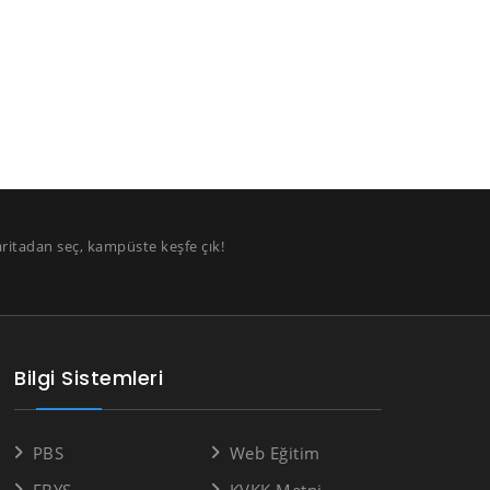
aritadan seç, kampüste keşfe çık!
Bilgi Sistemleri
PBS
Web Eğitim