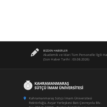
BIZDEN HABERLER
Akademik ve İdari Tüm Personelle İlgili Ha
(Son Haber Tarihi : 03.08.2026)
Kahramanmaraş Sütçü İmam Üniversitesi
Rektörlüğü, Avşar Yerleşkesi Batı Çevreyolu Blv.