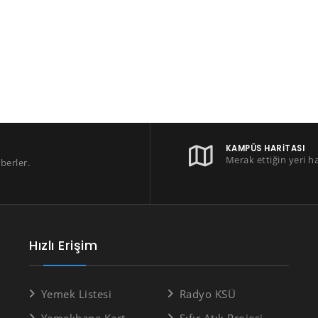
KAMPÜS HARITASI
Merak ettiğin yeri h
berler.
Hızlı Erişim
Yemek Listesi
Radyo KSÜ