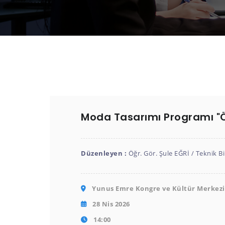
Moda Tasarımı Programı "Öz
Düzenleyen :
Öğr. Gör. Şule EĞRİ / Teknik 
Yunus Emre Kongre ve Kültür Merkezi 
28 Nis 2026
14:00