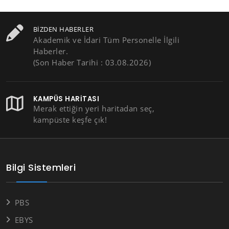
BIZDEN HABERLER
Akademik ve İdari Tüm Personelle İlgili
Haberler.
(Son Haber Tarihi : 03.08.2026)
KAMPÜS HARITASI
Merak ettiğin yeri haritadan seç,
kampüste keşfe çık!
Bilgi Sistemleri
PBS
EBYS