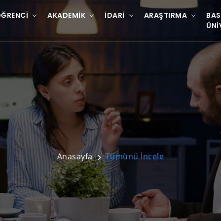
ĞRENCI
AKADEMIK
İDARI
ARAŞTIRMA
BAS
ÜNI
Anasayfa
Tümünü İncele