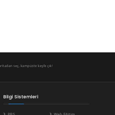
aritadan seç, kampüste keşfe çık!
Bilgi Sistemleri
PBS
Web Eğitim