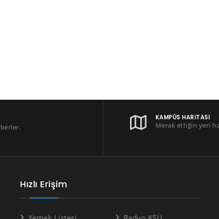
KAMPÜS HARITASI
Merak ettiğin yeri h
berler.
Hızlı Erişim
Yemek Listesi
Radyo KSÜ